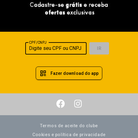
CPF/CNPJ
IR
qr_code
Fazer download do app
Termos de aceite do clube
Cookies e política de privacidade